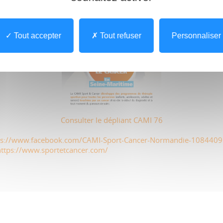
Tout accepter
Tout refuser
Personnaliser
Consulter le dépliant CAMI 76
ps://www.facebook.com/CAMI-Sport-Cancer-Normandie-108440
ttps://www.sportetcancer.com/