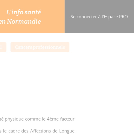
L'info santé
Se connecter à l'Espace PRO
en Normandie
l
Cancers professionnels
tivité physique comme le 4ème facteur
ns le cadre des Affections de Longue