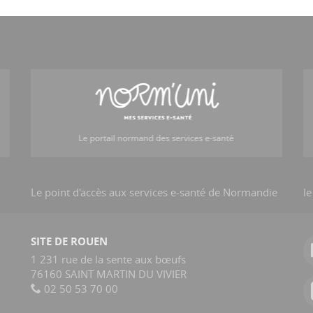
Le point d'accès aux services e-santé de Normandie
le
SITE DE ROUEN
1 231 rue de la sente aux bœufs
76160 SAINT MARTIN DU VIVIER
02 50 53 70 00