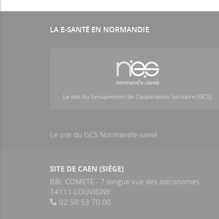
LA E-SANTÉ EN NORMANDIE
Le site du GCS Normand'e-santé
SITE DE CAEN (SIÈGE)
Bât. COMETE - 7 longue vue des astronomes
14111 LOUVIGNY
02 50 53 70 00