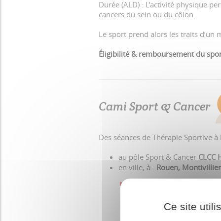
Durée (ALD) : L’activité physique pe
cancers du sein ou du côlon.
Le sport prend alors les traits d’un 
Éligibilité & remboursement du spo
Cami Sport & Cancer
Des séances de Thérapie Sportive à l
au pôle Sport & Cancer
CLCC H
en ville, à :
Rouen, Montivillier
► ATTENTION : La prescription
Ce site util