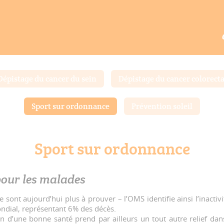
ance
Sport sur ordonnance
Dépistage du cancer du sein
Dépistage du cancer colorecta
Sport sur ordonnance
Prévention soleil
Sport sur ordonnance
pour les malades
ne sont aujourd’hui plus à prouver – l’OMS identifie ainsi l’inac
ndial, représentant 6% des décès.
ien d’une bonne santé prend par ailleurs un tout autre relief da