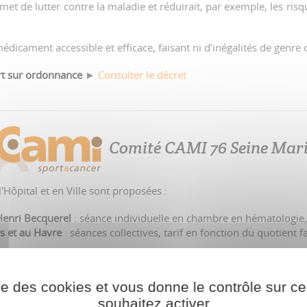
rmet de lutter contre la maladie et réduirait, par exemple, les ris
médicament accessible et efficace, faisant ni d'inégalités de genre
rt sur ordonnance
►
Consulter le décret
Comité CAMI 76 Seine Mar
'Hôpital et en Ville sont proposées :
enri Becquerel
: séance individuelle en chambre en hématologie, 
s et au Havre
: séances collectives, tarif en fonction du quotient f
 médicale est obligatoire
ise des cookies et vous donne le contrôle sur 
souhaitez activer