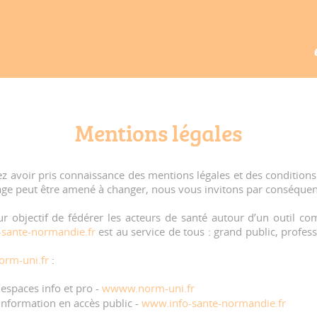
Mentions légales
sez avoir pris connaissance des mentions légales et des conditions
page peut être amené à changer, nous vous invitons par conséquent
r objectif de fédérer les acteurs de santé autour d’un outil co
sante-normandie.fr
est au service de tous : grand public, profes
rm-uni.fr
:
 espaces info et pro -
wwww.norm-uni.fr
'information en accès public -
www.info-sante-normandie.fr