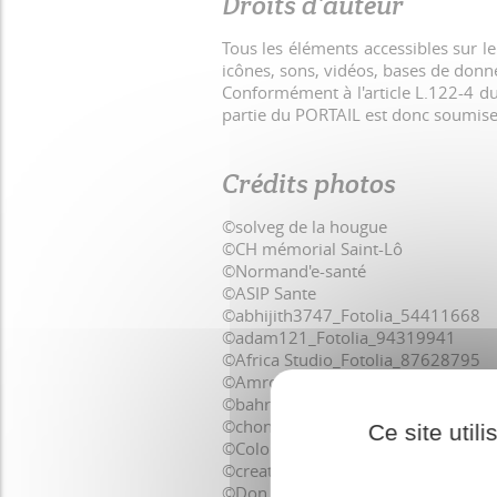
Droits d'auteur
Tous les éléments accessibles sur l
icônes, sons, vidéos, bases de donnée
Conformément à l'article L.122-4 du 
partie du PORTAIL est donc soumise à 
Crédits photos
©solveg de la hougue
©CH mémorial Saint-Lô
©Normand'e-santé
©ASIP Sante
©abhijith3747_Fotolia_54411668
©adam121_Fotolia_94319941
©Africa Studio_Fotolia_87628795
©Amrous Rachid _Fotolia_2071812
©bahram7_Fotolia_76547465
©chones_Fotolia_58635850
Ce site util
©Coloures-pic_Fotolia_95531954
©creative soul_Fotolia_30277138
©Don Farrall GettyImages_200515