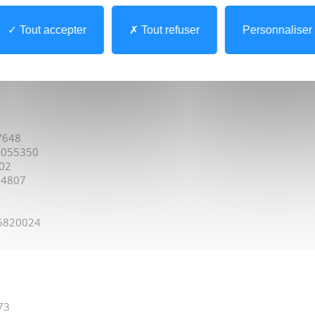
7
8705 - 75177686 - 76439391
Tout accepter
Tout refuser
Personnaliser
753250
597
7648
94055350
02
14807
16820024
73