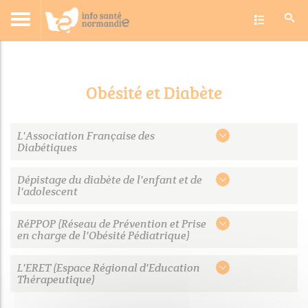
Toggle navig
Accueil
Dossiers santé
Obésité et Diabète
Obésité et Diabète
Obésité et Diabète
L'Association Française des
Diabétiques
Dépistage du diabète de l'enfant et de
l'adolescent
RéPPOP (Réseau de Prévention et Prise
en charge de l'Obésité Pédiatrique)
L'ERET (Espace Régional d'Education
Thérapeutique)