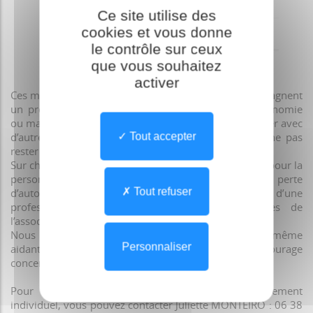
Ce site utilise des
cookies et vous donne
le contrôle sur ceux
que vous souhaitez
Cliquez pour agrandir
activer
Ces moments sont pensés pour tous ceux qui accompagnent
un proche en situation de handicap, en perte d’autonomie
ou malade. Ils permettent de faire une pause, échanger avec
d’autres aidants et renforcer le lien social, afin de ne pas
Tout accepter
rester seul face aux responsabilités.
Sur chaque rendez-vous est proposé une suppléance pour la
personne aidée (en situation de handicap, en perte
Tout refuser
d’autonomie, malade...), avec la participation d’une
professionnelle et l’aide ponctuelle de bénévoles de
l’associatif.
Nous vous invitons à participer si vous êtes vous-même
Personnaliser
aidant, ou à diffuser l’information auprès de votre entourage
concerné.
Pour toute question ou demande d’accompagnement
individuel, vous pouvez contacter Juliette MONTEIRO : 06 38