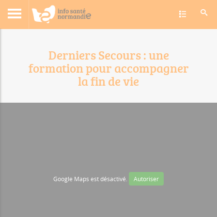
Toggle navig
Accueil
Actualités
Évènements régionaux
Évènements tous pub
Derniers Secours : une
formation pour accompagner
la fin de vie
Google Maps est désactivé.
Autoriser