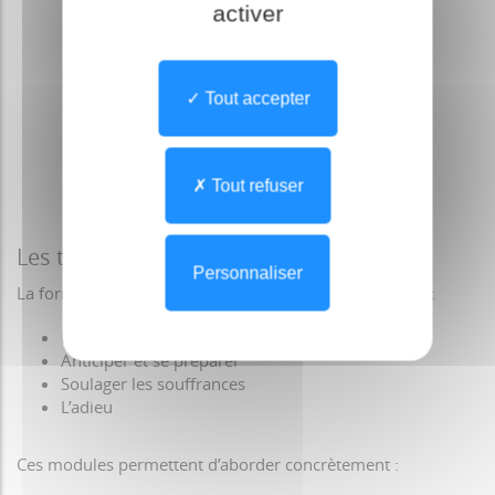
activer
Tout accepter
Cliquez pour agrandir
Tout refuser
Les thèmes abordés
Personnaliser
La formation est structurée autour de quatre modules :
La mort fait partie de la vie
Anticiper et se préparer
Soulager les souffrances
L’adieu
Ces modules permettent d’aborder concrètement :